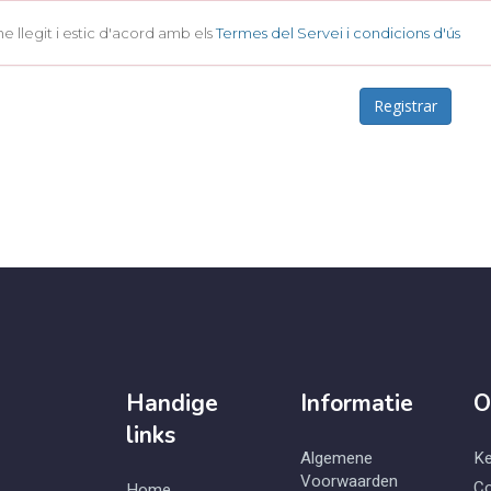
he llegit i estic d'acord amb els
Termes del Servei i condicions d'ús
Handige
Informatie
O
links
Algemene
Ke
Voorwaarden
Co
Home