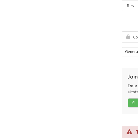
Genera
Join
Door 
uitst
Si
Te