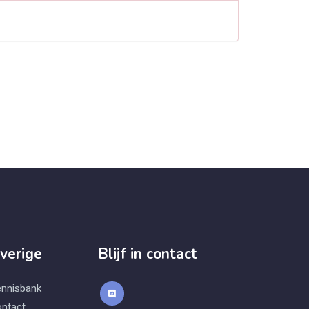
verige
Blijf in contact
nnisbank
ntact