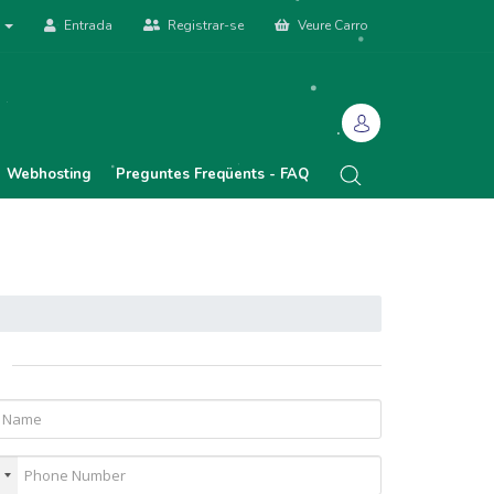
à
Entrada
Registrar-se
Veure Carro
Webhosting
Preguntes Freqüents - FAQ