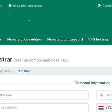
t
blog.planetnode.net
Catal
ts
Minecraft: Java edition
Minecraft: bungeecord
VPS hosting
strar
Crear un compte amb nosaltres ...
stració
Registrar
Personal Information
+31