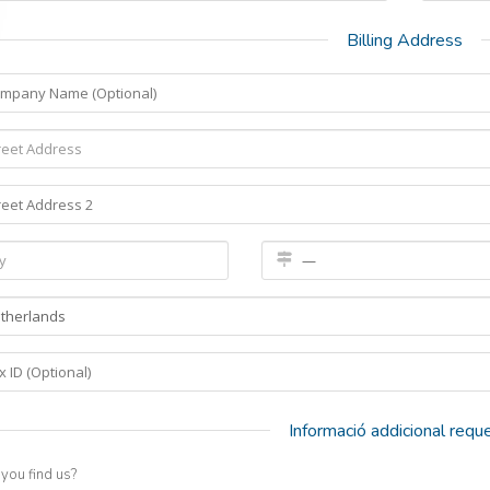
Billing Address
Informació addicional requ
you find us?