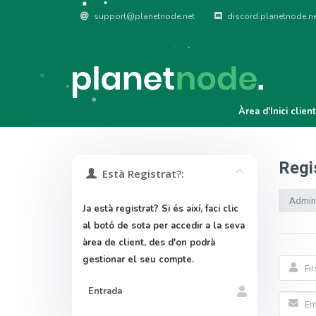
support@planetnode.net
discord.planetnode.ne
Àrea d'Inici clien
Regi
Està Registrat?:
Admini
Ja està registrat? Si és així, faci clic
al botó de sota per accedir a la seva
àrea de client, des d'on podrà
gestionar el seu compte.
Entrada