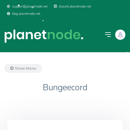
support@planetnode.net
discord.planetnode.net
blog.planetnode.net
Show Menu
Bungeecord