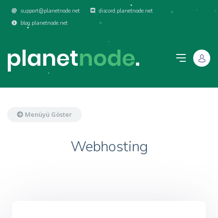
support@planetnode.net
discord.planetnode.net
blog.planetnode.net
Menüyü Göster
Webhosting